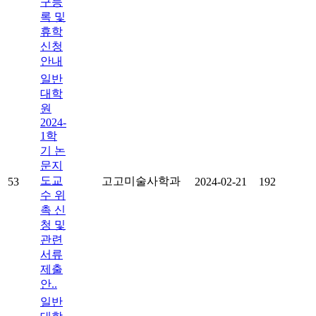
구등
록 및
휴학
신청
안내
일반
대학
원
2024-
1학
기 논
문지
도교
고고미술사학과
53
2024-02-21
192
수 위
촉 신
청 및
관련
서류
제출
안..
일반