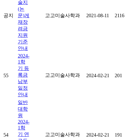
술지
(논
공지
문)게
고고미술사학과
2021-08-11
2116
재장
려금
지원
기준
안내
2024-
1학
기 등
록금
고고미술사학과
55
2024-02-21
201
납부
일정
안내
일반
대학
원
2024-
1학
기 연
고고미술사학과
54
2024-02-21
191