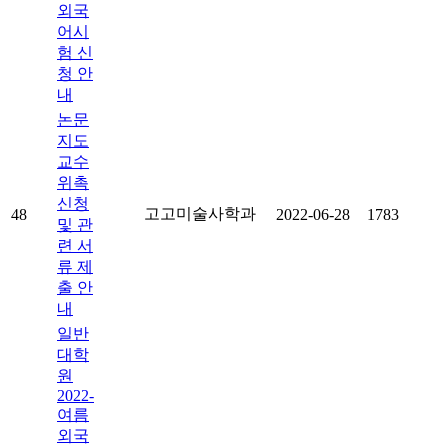
외국
어시
험 신
청 안
내
논문
지도
교수
위촉
신청
고고미술사학과
48
2022-06-28
1783
및 관
련 서
류 제
출 안
내
일반
대학
원
2022-
여름
외국