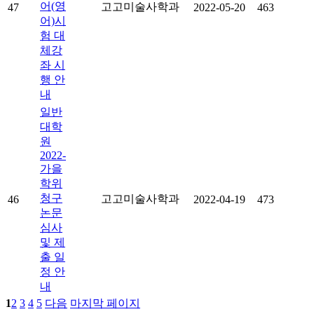
어(영
고고미술사학과
47
2022-05-20
463
어)시
험 대
체강
좌 시
행 안
내
일반
대학
원
2022-
가을
학위
청구
고고미술사학과
46
2022-04-19
473
논문
심사
및 제
출 일
정 안
내
1
2
3
4
5
다음
마지막 페이지