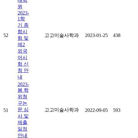
대학
원
2023-
1학
기 종
합시
52
고고미술사학과
2023-01-25
438
험 및
제2
외국
어시
험 신
청 안
내
2023-
봄 학
위청
구논
문 심
고고미술사학과
51
2022-09-05
593
사 및
제출
일정
안내