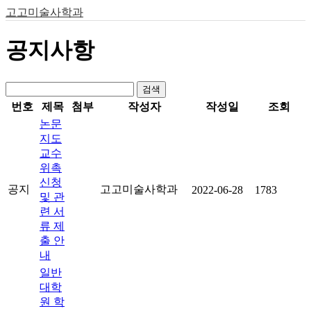
고고미술사학과
공지사항
검색
번호
제목
첨부
작성자
작성일
조회
논문
지도
교수
위촉
신청
공지
고고미술사학과
2022-06-28
1783
및 관
련 서
류 제
출 안
내
일반
대학
원 학