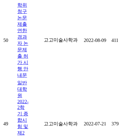
학위
청구
논문
제출
연한
경과
고고미술사학과
50
2022-08-09
411
자 논
문제
출 허
가 시
행 안
내문
일반
대학
원
2022-
2학
기 종
합시
49
고고미술사학과
2022-07-21
379
험 및
제2