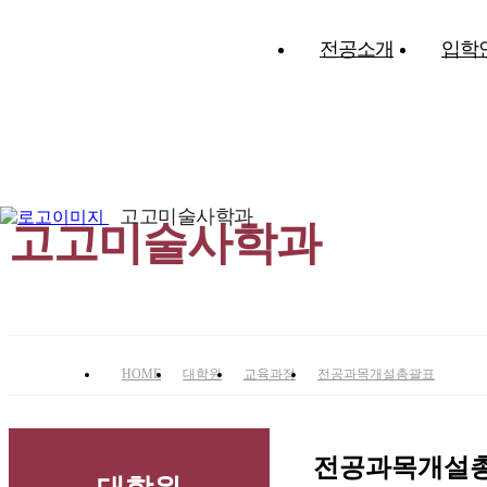
전공소개
입학
21세기 문화시대를 선도할 문화인재 양성!
고고미술사학과
고고미술사학과
HOME
대학원
교육과정
전공과목개설총괄표
전공과목개설