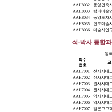
AAH8032
동양건축
AAH8033
탑파미술
AAH8034
동양도자
AAH8035
인도미술
AAH8036
미술사연
석·박사 통합
동국
학수
교
번호
AAH7001
선사시대
AAH7002
선사시대
AAH7003
원사시대
AAH7004
원사시대
AAH7005
역사시대
AAH7006
역사시대
AAH7007
일본고고