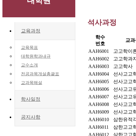
대학원
석사과정
교육과정
학수
교과
번호
교육목표
AAH6001
고고학이
대학원학과내규
AAH6002
고고학과
교수소개
AAH6003
고고학사
AAH6004
선사고고
전공과목개설총괄표
AAH6005
선사고고
교과목해설
AAH6006
선사고고
AAH6007
선사고고
학사일정
AAH6008
선사고고
AAH6009
선사고고
공지사항
AAH6010
삼한유적
AAH6011
삼한고고
AAH6012
삼한고고