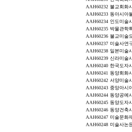
AAH60232
불교회화
AAH60233
동아시아
AAH60234
인도미술
AAH60235
박물관학
AAH60236
불교미술
AAH60237
미술사연
AAH60238
일본미술
AAH60239
신라미술
AAH60240
한국도자
AAH60241
동양회화
AAH60242
서양미술
AAH60243
중앙아시
AAH60244
동양공예
AAH60245
동양도자
AAH60246
동양건축
AAH60247
미술문화
AAH60248
미술사논