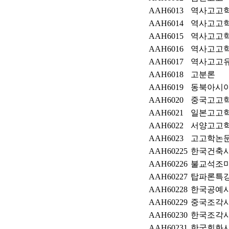
AAH6013
역사고고
AAH6014
역사고고
AAH6015
역사고고
AAH6016
역사고고
AAH6017
역사고고
AAH6018
고분론
AAH6019
동북아시
AAH6020
중국고고
AAH6021
일본고고
AAH6022
서양고고
AAH6023
고고학논
AAH60225
한국건축
AAH60226
불교석조
AAH60227
탑파론특
AAH60228
한국공예
AAH60229
중국조각
AAH60230
한국조각
AAH60231
한국회화