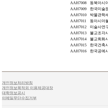
AAH7008
동북아시
AAH7009
한국미술
AAH7010
박물관학
AAH7011
동아시아
AAH7012
미술사연
AAH7013
불교조각
AAH7014
불교회화
AAH7015
한국건축
AAH7016
한국공예
개인정보처리방침
개인정보목적외 이용제공대장
대학정보공시
이메일무단수집거부