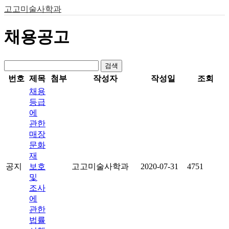
고고미술사학과
채용공고
검색
번호
제목
첨부
작성자
작성일
조회
채용
등급
에
관한
매장
문화
재
공지
보호
고고미술사학과
2020-07-31
4751
및
조사
에
관한
법률