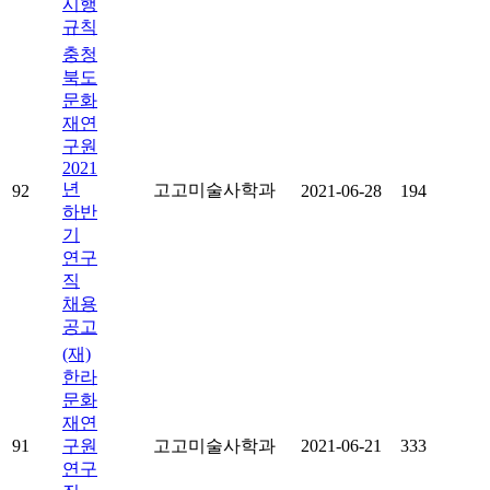
시행
규칙
충청
북도
문화
재연
구원
2021
년
고고미술사학과
92
2021-06-28
194
하반
기
연구
직
채용
공고
(재)
한라
문화
재연
91
구원
고고미술사학과
2021-06-21
333
연구