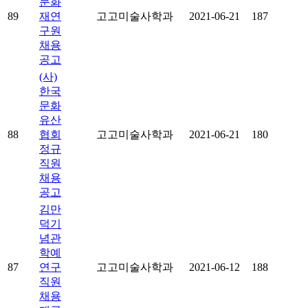
문화
89
재연
고고미술사학과
2021-06-21
187
구원
채용
공고
(사)
한국
문화
유산
88
협회
고고미술사학과
2021-06-21
180
정규
직원
채용
공고
김만
덕기
념관
학예
87
연구
고고미술사학과
2021-06-12
188
직원
채용