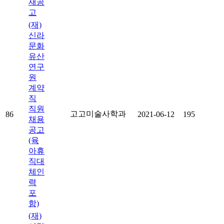
재공
고
(재)
신라
문화
유산
연구
원
계약
직
직원
고고미술사학과
86
2021-06-12
195
채용
공고
(육
아휴
직대
체인
력
포
함)
(재)