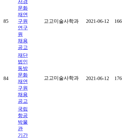
서경
문화
재연
85
구원
고고미술사학과
2021-06-12
166
연구
원
채용
공고
재단
법인
동방
문화
고고미술사학과
84
2021-06-12
176
재연
구원
채용
공고
국립
항공
박물
관
기간