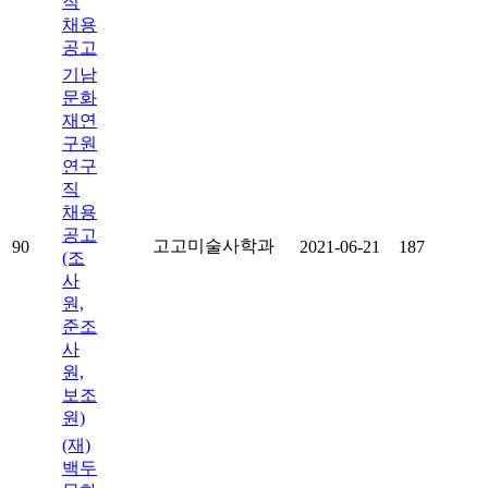
직
채용
공고
기남
문화
재연
구원
연구
직
채용
공고
고고미술사학과
90
2021-06-21
187
(조
사
원,
준조
사
원,
보조
원)
(재)
백두