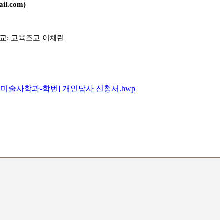
il.com)
조교: 교육조교 이채린
미술사학과-학번] 개인답사 신청서.hwp